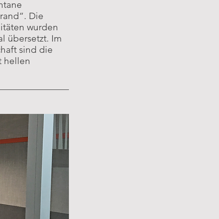
ntane
and“. Die
litäten wurden
l übersetzt. Im
haft sind die
 hellen