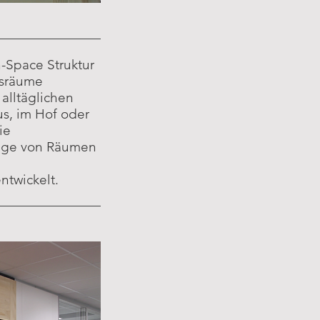
-Space Struktur
gsräume
 alltäglichen
s, im Hof oder
ie
olge von Räumen
ntwickelt.