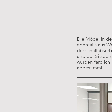
Die Möbel in d
ebenfalls aus W
der schallabsor
und der Sitzpol
wurden farblich 
abgestimmt.